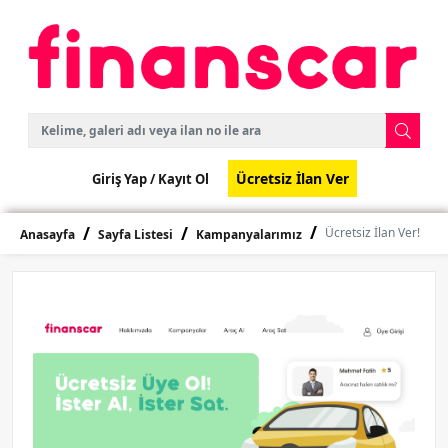
Ücretsiz İlan Ver
Giriş Yap /
Kayıt Ol
Ücretsiz İlan Ver!
Anasayfa
Sayfa Listesi
Kampanyalarımız