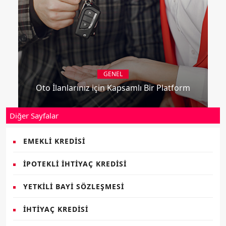
GENEL
Oto İlanlarınız için Kapsamlı Bir Platform
Diğer Sayfalar
EMEKLI KREDISI
İPOTEKLI İHTIYAÇ KREDISI
YETKILI BAYI SÖZLEŞMESI
İHTIYAÇ KREDISI