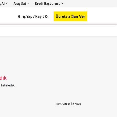
ç Al
Araç Sat
Kredi Başvurusu
Ücretsiz İlan Ver
Giriş Yap /
Kayıt Ol
dık
isteledik.
Tüm Vitrin İlanları