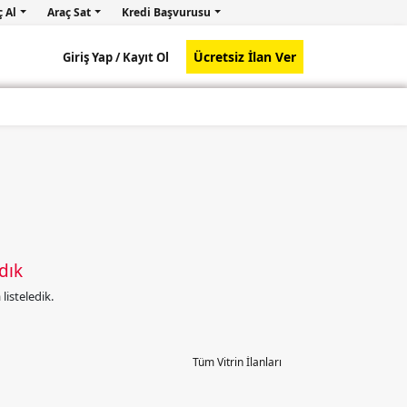
ç Al
Araç Sat
Kredi Başvurusu
Ücretsiz İlan Ver
Giriş Yap /
Kayıt Ol
dık
isteledik.
Tüm Vitrin İlanları