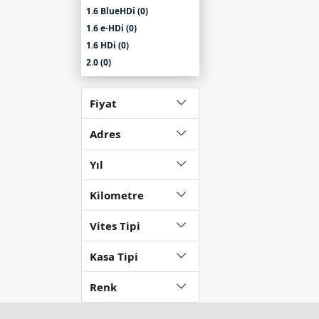
1.6 BlueHDi (0)
1.6 e-HDi (0)
1.6 HDi (0)
2.0 (0)
2.0 HDi (0)
C4 Grand Picasso (0)
Fiyat
C4 Picasso (0)
C5 (0)
Adres
C6 (0)
Yıl
C8 (0)
C-Elysée (1)
Kilometre
Saxo (0)
Xsara (0)
Vites Tipi
Picasso 1.6 (0)
Picasso 2.0 (0)
Kasa Tipi
XM (0)
ZX (0)
Renk