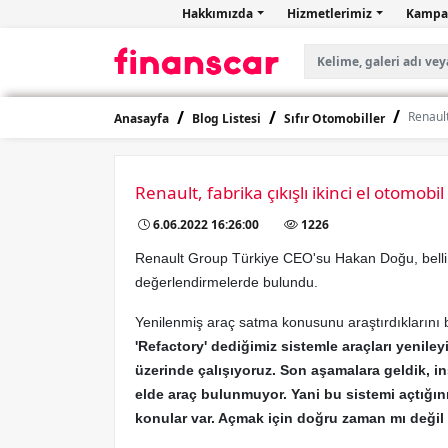
Hakkımızda
Hizmetlerimiz
Kampa
Renault
Anasayfa
Blog Listesi
Sıfır Otomobiller
Renault, fabrika çıkışlı ikinci el otomobi
6.06.2022 16:26:00
1226
Renault Group Türkiye CEO'su Hakan Doğu, belli 
değerlendirmelerde bulundu.
Yenilenmiş araç satma konusunu araştırdıklarını 
'Refactory' dediğimiz sistemle araçları yenile
üzerinde çalışıyoruz. Son aşamalara geldik, in
elde araç bulunmuyor. Yani bu sistemi açtığını
konular var. Açmak için doğru zaman mı deği