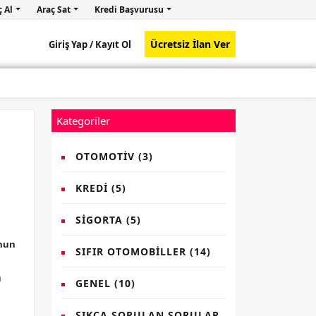
ç Al
Araç Sat
Kredi Başvurusu
Ücretsiz İlan Ver
Giriş Yap /
Kayıt Ol
Kategoriler
OTOMOTIV
(3)
KREDI
(5)
SIGORTA
(5)
unun
SIFIR OTOMOBILLER
(14)
ü
GENEL
(10)
SIKÇA SORULAN SORULAR