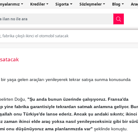
nyalarımız
Krediler
Sigorta
Sözleşmeler
Blog
Ara
, fabrika çıkışlı ikinci el otomobil satacak
l satacak
bir yaşa gelen araçları yenileyerek tekrar satışa sunma konusunda
belirten Doğu,
"Şu anda bunun üzerinde çalışıyoruz. Fransa'da
yip yine fabrika garantisiyle tekrardan satmak anlamına geliyor. B
şallah onu Türkiye'de lanse ederiz. Ancak şu andaki sıkıntı; ikinci
z zaman ikinci elde araç yoksa nasıl yenileyeceksiniz gibi bir sür
l mi onu düşünüyoruz ama planlarımızda var"
şeklinde konuştu.