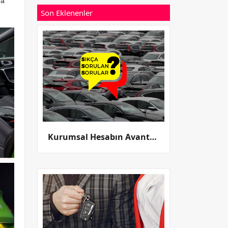
na
Son Eklenenler
Kurumsal Hesabın Avantajları Nelerdir?