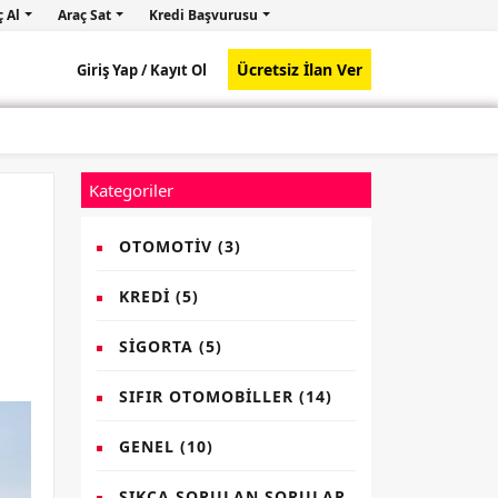
ç Al
Araç Sat
Kredi Başvurusu
Ücretsiz İlan Ver
Giriş Yap /
Kayıt Ol
Kategoriler
OTOMOTIV
(3)
KREDI
(5)
SIGORTA
(5)
SIFIR OTOMOBILLER
(14)
GENEL
(10)
SIKÇA SORULAN SORULAR