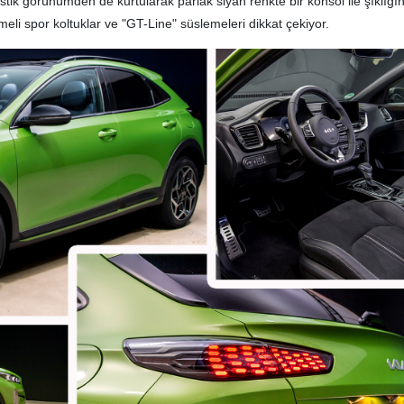
stik görünümden de kurtularak parlak siyah renkte bir konsol ile şıklığı
eli spor koltuklar ve "GT-Line" süslemeleri dikkat çekiyor.