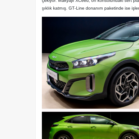
çekiyor. Makyajlı XCeed, ön konsolundaki sert pla
şıklık katmış. GT-Line donanım paketinde ise işlem