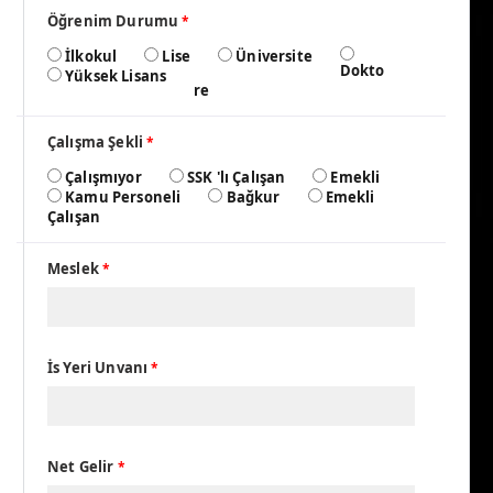
Öğrenim Durumu
*
İlkokul
Lise
Üniversite
Dokto
Yüksek Lisans
re
Çalışma Şekli
*
Çalışmıyor
SSK 'lı Çalışan
Emekli
Kamu Personeli
Bağkur
Emekli
Çalışan
Meslek
*
İs Yeri Unvanı
*
Net Gelir
*