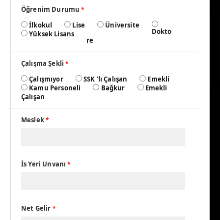
Öğrenim Durumu
*
İlkokul
Lise
Üniversite
Dokto
Yüksek Lisans
re
Çalışma Şekli
*
Çalışmıyor
SSK 'lı Çalışan
Emekli
Kamu Personeli
Bağkur
Emekli
Çalışan
Meslek
*
İs Yeri Unvanı
*
Net Gelir
*